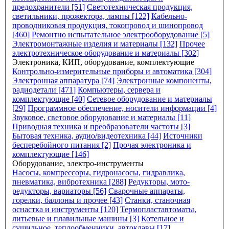
предохранители [51]
Светотехническая продукция,
светильники, прожектора, лампы [122]
Кабельно-
проводниковая продукция, токопровод и шинопровод
[460]
Ремонтно испытательное электрооборудование [5]
Электромонтажные изделия и материалы [132]
Прочее
электротехническое оборудование и материалы [302]
Электроника, КИП, оборудование, комплектующие
Контрольно-измерительные приборы и автоматика [304]
Электронная аппаратура [74]
Электронные компоненты,
радиодетали [471]
Компьютеры, сервера и
комплектующие [40]
Сетевое оборудование и материалы
[29]
Программное обеспечение, носители информации [4]
Звуковое, световое оборудование и материалы [11]
Приводная техника и преобразователи частоты [3]
Бытовая техника, аудио/видеотехника [44]
Источники
бесперебойного питания [2]
Прочая электроника и
комплектующие [146]
Оборудование, электро-инструменты
Насосы, компрессоры, гидронасосы, гидравлика,
пневматика, вибротехника [288]
Редукторы, мото-
редукторы, вариаторы [56]
Сварочные аппараты,
горелки, баллоны и прочее [43]
Станки, станочная
оснастка и инструменты [120]
Термопластавтоматы,
литьевые и плавильные машины [3]
Котельное и
сушильное, теплообменники, автоклавы [17]