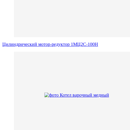
Цилиндрический мотор-редуктор 1МЦ2С-100Н