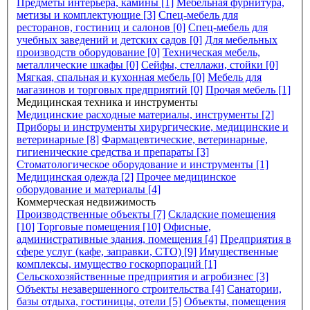
Предметы интерьера, камины [1]
Мебельная фурнитура,
метизы и комплектующие [3]
Спец-мебель для
ресторанов, гостиниц и салонов [0]
Спец-мебель для
учебных заведений и детских садов [0]
Для мебельных
производств оборудование [0]
Техническая мебель,
металлические шкафы [0]
Сейфы, стеллажи, стойки [0]
Мягкая, спальная и кухонная мебель [0]
Мебель для
магазинов и торговых предприятий [0]
Прочая мебель [1]
Медицинская техника и инструменты
Медицинские расходные материалы, инструменты [2]
Приборы и инструменты хирургические, медицинские и
ветеринарные [8]
Фармацевтические, ветеринарные,
гигиенические средства и препараты [3]
Стоматологическое оборудование и инструменты [1]
Медицинская одежда [2]
Прочее медицинское
оборудование и материалы [4]
Коммерческая недвижимость
Производственные объекты [7]
Складские помещения
[10]
Торговые помещения [10]
Офисные,
административные здания, помещения [4]
Предприятия в
сфере услуг (кафе, заправки, СТО) [9]
Имущественные
комплексы, имущество госкорпораций [1]
Сельскохозяйственные предприятия и агробизнес [3]
Объекты незавершенного строительства [4]
Санатории,
базы отдыха, гостиницы, отели [5]
Объекты, помещения