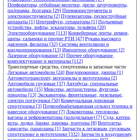
Перфораторы, отбойные молотки, дрели, шуруповерты,
пилорамы, болгарки [29]
Пневмоинструменты и
электроинструменты [2]
Пулевизаторы, пескоструйные
аппараты [1]
Центрифуги, сепараторы [1]
Подъемные
устройства, лифты, эскалаторы, тельфера [20]
Электрооборудование [113]
Конвейерные ленты, ремни,
шипы, сальники и прочие РТИ [47]
Рукава высокого
давления, фильтры [32]
Системы вентиляции и
кондиционирования [13]
Импортное оборудование [2]
Лазерное оборудование [2]
Прочее оборудование,
комплектующие и материалы [112]
Транспортные средства, спецтехника и запасные части
Легковые автомобили [24]
Внедорожники, джипы [1]
Автомототранспорт, мотоциклы и мототехника [2]
Автомобили грузовые [37]
Автобусы, специальные
автомобили [15]
Миксеры, автоцистерны, фургоны,
прицепы [13]
Экскаваторы, фронтальные, дизельные,
электро погрузчики [50]
Коммунальная дорожная
спецтехника [3]
Почвообрабатывающая сельхоз техника и
навесное оборудование [7]
Локомотивы, тепловозы,
вагоны и рефрижераторы (холодильные) [7]
Суда, катера,
яхты, лодки, баржи, паромы, понтоны [8]
Вертолеты,
самолеты, парапланы [1]
Запчасти к легковым, грузовым,
спецтехнике и мототехнике [332]
Запчасти к воздушному,
водному и железнодорожному транспорту [97]