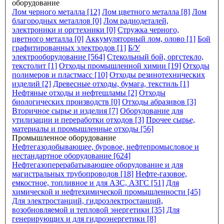
оборудование
Лом черного металла [12]
Лом цветного металла [8]
Лом
благородных металлов [0]
Лом радиодеталей,
электроники и оргтехники [0]
Стружка черного,
цветного металла [0]
Аккумуляторный лом, олово [1]
Бой
графитированных электродов [1]
Б/У
электрооборудование [564]
Стекольный бой, оргстекло,
текстолит [1]
Отходы промышленной химии [19]
Отходы
полимеров и пластмасс [10]
Отходы резинотехнических
изделий [2]
Древесные отходы, бумага, текстиль [1]
Нефтяные отходы и нефтешламы [2]
Отходы
биологических производств [0]
Отходы абразивов [3]
Вторичное сырье и изделия [7]
Оборудование для
утилизации и переработки отходов [3]
Прочее сырье,
материалы и промышленные отходы [56]
Промышленное оборудование
Нефтегазодобывающее, буровое, нефтепромысловое и
нестандартное оборудование [624]
Нефтегазоперерабатывающее оборудование и для
магистральных трубопроводов [18]
Нефте-газовое,
емкостное, топливное и для АЗС, АЗГС [51]
Для
химической и нефтехимической промышленности [45]
Для электростанций, гидроэлектростанций,
возобновляемой и тепловой энергетики [35]
Для
генерирующих и для гидроэнергетики [8]