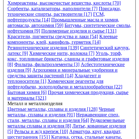
Химреактивы, высокочистые вещества, кислоты [70]
Сорбенты, катализаторы, наполнители [7]
Присадки,
технические спирты, растворители [17]
ГСМ,
нефтепродукты [14]
Промышленные масла и химия,
автомасла, автохимия [59]
Битумы, синтетические смолы,
нефтехимия [9]
Полимерные изделия и сырье [131]
Красители, пигменты средства и лаки [54]
Клеевые
компоненты, клей, канифоль, герметик [14]
Резинотехнические изделия [139]
Синтетический каучук,
латекс [9]
Химические нити, волокна [7]
Уголь, торф,
кокс, топливные брикеты, сланцы и графитовые изделия
[8]
Фильтра, фильтроэлементы [3]
Асбестотехнические
изделия [9]
Агрохимия и минеральные удобрения и
средства защиты растений [14]
Хладагент и
теплоносители [1]
Химические реагенты для
нефтедобычи, золотодобычи и металлообработки [22]
Бытовая химия [6]
Прочая химическая продукция, сырье
и материалы [321]
Металл и металлоизделия
Цветные металлы, сплавы и изделия [128]
Черные
металлы, сплавы и изделия [91]
Нержавеющие спец.
стали, металлы, сплавы и изделия [64]
Редкоземельные
металлы сплавы и изделия [8]
Литье, кованные изделия
[5]
Рельсы и ж/д крепеж [10]
Арматура, круг, квадрат,
шестигранник [151]
Катанка, сетка, стальные канаты,