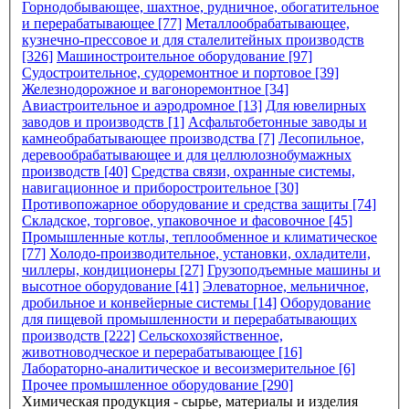
Горнодобывающее, шахтное, рудничное, обогатительное
и перерабатывающее [77]
Металлообрабатывающее,
кузнечно-прессовое и для сталелитейных производств
[326]
Машиностроительное оборудование [97]
Судостроительное, судоремонтное и портовое [39]
Железнодорожное и вагоноремонтное [34]
Авиастроительное и аэродромное [13]
Для ювелирных
заводов и производств [1]
Асфальтобетонные заводы и
камнеобрабатывающее производства [7]
Лесопильное,
деревообрабатывающее и для целлюлознобумажных
производств [40]
Средства связи, охранные системы,
навигационное и приборостроительное [30]
Противопожарное оборудование и средства защиты [74]
Складское, торговое, упаковочное и фасовочное [45]
Промышленные котлы, теплообменное и климатическое
[77]
Холодо-производительное, установки, охладители,
чиллеры, кондиционеры [27]
Грузоподъемные машины и
высотное оборудование [41]
Элеваторное, мельничное,
дробильное и конвейерные системы [14]
Оборудование
для пищевой промышленности и перерабатывающих
производств [222]
Сельскохозяйственное,
животноводческое и перерабатывающее [16]
Лабораторно-аналитическое и весоизмерительное [6]
Прочее промышленное оборудование [290]
Химическая продукция - сырье, материалы и изделия