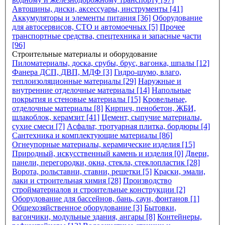
Автошины, диски, аксессуары, инструменты [41]
Аккумуляторы и элементы питания [36]
Оборудование
для автосервисов, СТО и автомоечных [5]
Прочее
транспортные средства, спецтехника и запасные части
[96]
Строительные материалы и оборудование
Пиломатериалы, доска, срубы, брус, вагонка, шпалы [12]
Фанера ДСП, ДВП, МДФ [3]
Гидро-шумо, влаго,
теплоизоляционные материалы [29]
Наружные и
внутренние отделочные материалы [14]
Напольные
покрытия и стеновые материалы [15]
Кровельные,
отделочные материалы [8]
Кирпич, пенобетон, ЖБИ,
шлакоблок, керамзит [41]
Цемент, сыпучие материалы,
сухие смеси [7]
Асфальт, тротуарная плитка, бордюры [4]
Сантехника и комплектующие материалы [86]
Огнеупорные материалы, керамические изделия [15]
Природный, искусственный камень и изделия [0]
Двери,
панели, перегородки, окна, стекла, стеклопластик [28]
Ворота, рольставни, ставни, решетки [5]
Краски, эмали,
лаки и строительная химия [28]
Производство
стройматериалов и строительные конструкции [2]
Оборудование для бассейнов, бань, саун, фонтанов [1]
Общехозяйственное оборудование [3]
Бытовки,
вагончики, модульные здания, ангары [8]
Контейнеры,