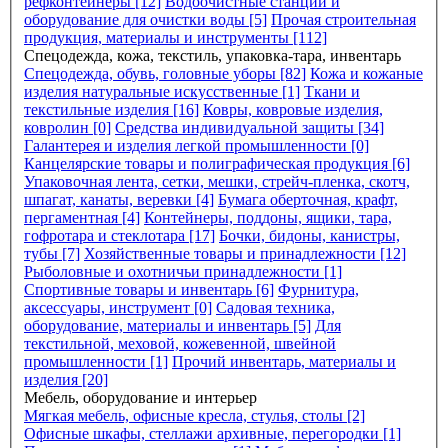
рефконтейнеры [12]
Водоочистные станции и
оборудование для очистки воды [5]
Прочая строительная
продукция, материалы и инструменты [112]
Спецодежда, кожа, текстиль, упаковка-тара, инвентарь
Спецодежда, обувь, головные уборы [82]
Кожа и кожаные
изделия натуральные искусственные [1]
Ткани и
текстильные изделия [16]
Ковры, ковровые изделия,
ковролин [0]
Средства индивидуальной защиты [34]
Галантерея и изделия легкой промышленности [0]
Канцелярские товары и полиграфическая продукция [6]
Упаковочная лента, сетки, мешки, стрейч-пленка, скотч,
шпагат, канаты, веревки [4]
Бумага оберточная, крафт,
пергаментная [4]
Контейнеры, поддоны, ящики, тара,
гофротара и стеклотара [17]
Бочки, бидоны, канистры,
тубы [7]
Хозяйственные товары и принадлежности [12]
Рыболовные и охотничьи принадлежности [1]
Спортивные товары и инвентарь [6]
Фурнитура,
аксессуары, инструмент [0]
Садовая техника,
оборудование, материалы и инвентарь [5]
Для
текстильной, меховой, кожевенной, швейной
промышленности [1]
Прочий инвентарь, материалы и
изделия [20]
Мебель, оборудование и интерьер
Мягкая мебель, офисные кресла, стулья, столы [2]
Офисные шкафы, стеллажи архивные, перегородки [1]