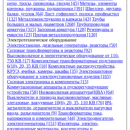
цепи, тросы, проволока, гвозди [45]
Метизы, элементы
крепежа, пружины, подшипники [391]
Швеллер, двутавр,
балки, уголок [64]
Лист, гофролист, полоса, профнастил
[132]
Металлоконструкции и каркасы [43]
Трубы
больших и малых диаметров [268]
Трубопроводная
арматура [315]
Запорная арматура [128]
Резервуары и
емкости [23]
Прочая металлопродукция [130]
Электротехническое оборудование
Электростанции, дизельные генераторы, реакторы [50]
Силовые трансформаторы и реакторы [92]
Высоковольтное и энергетическое оборудование от 110-
750 КВ [17]
Комплектные трансформаторные подстанции
6(10), 20, 35 КВ [16]
Комплектные распредустройства,
КРУЭ, ячейки, камеры, шкафы [35]
Электрощитовое
оборудование и электроустановочные изделия [165]
Силовая электроника и компоненты [15]
Коммутационные аппараты и пускорегулирующие
устройства [58]
Низковольтная аппаратура(НВА) [64]
Выключатели и привода высоковольтные, масляные,
элегазовые, вакуумные 10(6), 20, 35, 110 КВ [76]
ВЧ-
заградители, ограничители и выключатели нагрузки
ввода, разъединители [9]
Трансформаторы тока,
напряжения и измерительные [44]
Электродвигатели,
электрогенераторы [151]
Изоляторы, электро-
изоляционные материалы, конденсаторы и