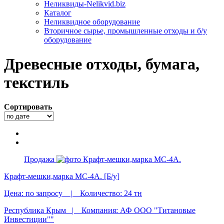
Неликвиды-Nelikvid.biz
Каталог
Неликвидное оборудование
Вторичное сырье, промышленные отходы и б/у
оборудование
Древесные отходы, бумага,
текстиль
Сортировать
Продажа
Крафт-мешки,марка МС-4А. [Б/у]
Цена:
по запросу |
Количество:
24 тн
Республика Крым |
Компания: АФ ООО "Титановые
Инвестиции""