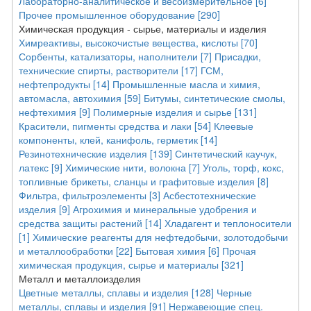
Лабораторно-аналитическое и весоизмерительное [6]
Прочее промышленное оборудование [290]
Химическая продукция - сырье, материалы и изделия
Химреактивы, высокочистые вещества, кислоты [70]
Сорбенты, катализаторы, наполнители [7]
Присадки,
технические спирты, растворители [17]
ГСМ,
нефтепродукты [14]
Промышленные масла и химия,
автомасла, автохимия [59]
Битумы, синтетические смолы,
нефтехимия [9]
Полимерные изделия и сырье [131]
Красители, пигменты средства и лаки [54]
Клеевые
компоненты, клей, канифоль, герметик [14]
Резинотехнические изделия [139]
Синтетический каучук,
латекс [9]
Химические нити, волокна [7]
Уголь, торф, кокс,
топливные брикеты, сланцы и графитовые изделия [8]
Фильтра, фильтроэлементы [3]
Асбестотехнические
изделия [9]
Агрохимия и минеральные удобрения и
средства защиты растений [14]
Хладагент и теплоносители
[1]
Химические реагенты для нефтедобычи, золотодобычи
и металлообработки [22]
Бытовая химия [6]
Прочая
химическая продукция, сырье и материалы [321]
Металл и металлоизделия
Цветные металлы, сплавы и изделия [128]
Черные
металлы, сплавы и изделия [91]
Нержавеющие спец.