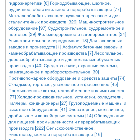
гидроэнергетики [8]
Горнодобывающее, шахтное,
рудничное, обогатительное и перерабатывающее [77]
Металлообрабатывающее, кузнечно-прессовое и для
сталелитейных производств [326]
Машиностроительное
оборудование [97]
Судостроительное, судоремонтное и
портовое [39]
Железнодорожное и вагоноремонтное [34]
Авиастроительное и аэродромное [13]
Для ювелирных
заводов и производств [1]
Асфальтобетонные заводы и
камнеобрабатывающее производства [7]
Лесопильное,
деревообрабатывающее и для целлюлознобумажных
производств [40]
Средства связи, охранные системы,
навигационное и приборостроительное [30]
Противопожарное оборудование и средства защиты [74]
Складское, торговое, упаковочное и фасовочное [45]
Промышленные котлы, теплообменное и климатическое
[77]
Холодо-производительное, установки, охладители,
чиллеры, кондиционеры [27]
Грузоподъемные машины и
высотное оборудование [41]
Элеваторное, мельничное,
дробильное и конвейерные системы [14]
Оборудование
для пищевой промышленности и перерабатывающих
производств [222]
Сельскохозяйственное,
животноводческое и перерабатывающее [16]