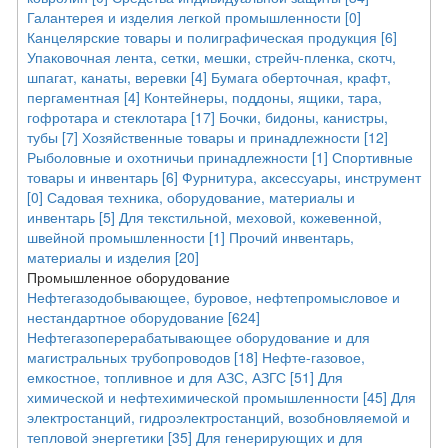
Галантерея и изделия легкой промышленности [0]
Канцелярские товары и полиграфическая продукция [6]
Упаковочная лента, сетки, мешки, стрейч-пленка, скотч,
шпагат, канаты, веревки [4]
Бумага оберточная, крафт,
пергаментная [4]
Контейнеры, поддоны, ящики, тара,
гофротара и стеклотара [17]
Бочки, бидоны, канистры,
тубы [7]
Хозяйственные товары и принадлежности [12]
Рыболовные и охотничьи принадлежности [1]
Спортивные
товары и инвентарь [6]
Фурнитура, аксессуары, инструмент
[0]
Садовая техника, оборудование, материалы и
инвентарь [5]
Для текстильной, меховой, кожевенной,
швейной промышленности [1]
Прочий инвентарь,
материалы и изделия [20]
Промышленное оборудование
Нефтегазодобывающее, буровое, нефтепромысловое и
нестандартное оборудование [624]
Нефтегазоперерабатывающее оборудование и для
магистральных трубопроводов [18]
Нефте-газовое,
емкостное, топливное и для АЗС, АЗГС [51]
Для
химической и нефтехимической промышленности [45]
Для
электростанций, гидроэлектростанций, возобновляемой и
тепловой энергетики [35]
Для генерирующих и для