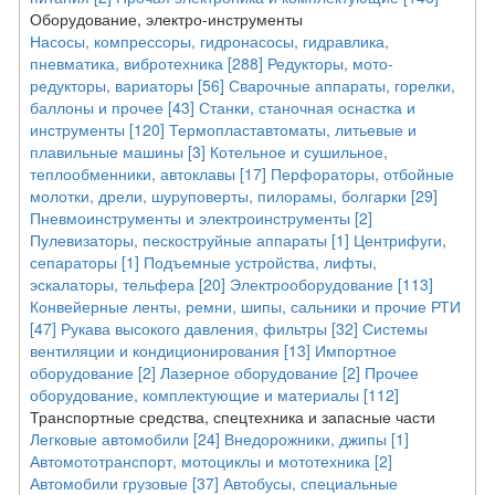
Оборудование, электро-инструменты
Насосы, компрессоры, гидронасосы, гидравлика,
пневматика, вибротехника [288]
Редукторы, мото-
редукторы, вариаторы [56]
Сварочные аппараты, горелки,
баллоны и прочее [43]
Станки, станочная оснастка и
инструменты [120]
Термопластавтоматы, литьевые и
плавильные машины [3]
Котельное и сушильное,
теплообменники, автоклавы [17]
Перфораторы, отбойные
молотки, дрели, шуруповерты, пилорамы, болгарки [29]
Пневмоинструменты и электроинструменты [2]
Пулевизаторы, пескоструйные аппараты [1]
Центрифуги,
сепараторы [1]
Подъемные устройства, лифты,
эскалаторы, тельфера [20]
Электрооборудование [113]
Конвейерные ленты, ремни, шипы, сальники и прочие РТИ
[47]
Рукава высокого давления, фильтры [32]
Системы
вентиляции и кондиционирования [13]
Импортное
оборудование [2]
Лазерное оборудование [2]
Прочее
оборудование, комплектующие и материалы [112]
Транспортные средства, спецтехника и запасные части
Легковые автомобили [24]
Внедорожники, джипы [1]
Автомототранспорт, мотоциклы и мототехника [2]
Автомобили грузовые [37]
Автобусы, специальные