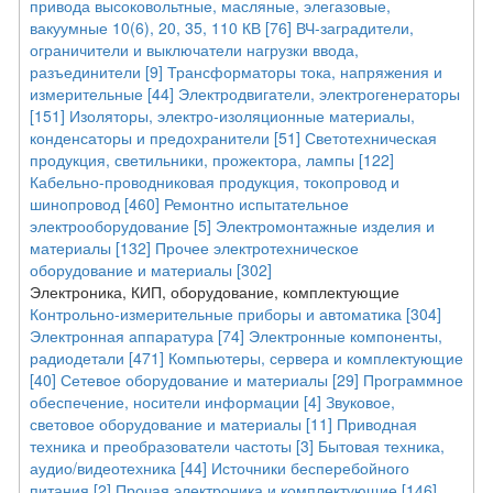
привода высоковольтные, масляные, элегазовые,
вакуумные 10(6), 20, 35, 110 КВ [76]
ВЧ-заградители,
ограничители и выключатели нагрузки ввода,
разъединители [9]
Трансформаторы тока, напряжения и
измерительные [44]
Электродвигатели, электрогенераторы
[151]
Изоляторы, электро-изоляционные материалы,
конденсаторы и предохранители [51]
Светотехническая
продукция, светильники, прожектора, лампы [122]
Кабельно-проводниковая продукция, токопровод и
шинопровод [460]
Ремонтно испытательное
электрооборудование [5]
Электромонтажные изделия и
материалы [132]
Прочее электротехническое
оборудование и материалы [302]
Электроника, КИП, оборудование, комплектующие
Контрольно-измерительные приборы и автоматика [304]
Электронная аппаратура [74]
Электронные компоненты,
радиодетали [471]
Компьютеры, сервера и комплектующие
[40]
Сетевое оборудование и материалы [29]
Программное
обеспечение, носители информации [4]
Звуковое,
световое оборудование и материалы [11]
Приводная
техника и преобразователи частоты [3]
Бытовая техника,
аудио/видеотехника [44]
Источники бесперебойного
питания [2]
Прочая электроника и комплектующие [146]