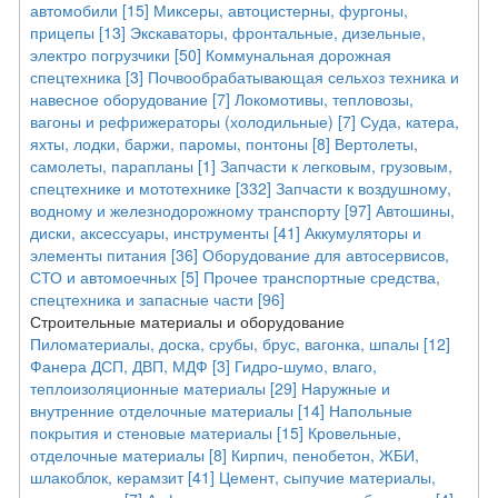
автомобили [15]
Миксеры, автоцистерны, фургоны,
прицепы [13]
Экскаваторы, фронтальные, дизельные,
электро погрузчики [50]
Коммунальная дорожная
спецтехника [3]
Почвообрабатывающая сельхоз техника и
навесное оборудование [7]
Локомотивы, тепловозы,
вагоны и рефрижераторы (холодильные) [7]
Суда, катера,
яхты, лодки, баржи, паромы, понтоны [8]
Вертолеты,
самолеты, парапланы [1]
Запчасти к легковым, грузовым,
спецтехнике и мототехнике [332]
Запчасти к воздушному,
водному и железнодорожному транспорту [97]
Автошины,
диски, аксессуары, инструменты [41]
Аккумуляторы и
элементы питания [36]
Оборудование для автосервисов,
СТО и автомоечных [5]
Прочее транспортные средства,
спецтехника и запасные части [96]
Строительные материалы и оборудование
Пиломатериалы, доска, срубы, брус, вагонка, шпалы [12]
Фанера ДСП, ДВП, МДФ [3]
Гидро-шумо, влаго,
теплоизоляционные материалы [29]
Наружные и
внутренние отделочные материалы [14]
Напольные
покрытия и стеновые материалы [15]
Кровельные,
отделочные материалы [8]
Кирпич, пенобетон, ЖБИ,
шлакоблок, керамзит [41]
Цемент, сыпучие материалы,