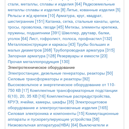
стали, металлы, сплавы и изделия [64]
Редкоземельные
металлы сплавы и изделия [8]
Литье, кованные изделия [5]
Рельсы и ж/д крепеж [10]
Арматура, круг, квадрат,
шестигранник [151]
Катанка, сетка, стальные канаты, цепи,
тросы, проволока, гвозди [45]
Метизы, элементы крепежа,
пружины, подшипники [391]
Швеллер, двутавр, балки,
уголок [64]
Лист, гофролист, полоса, профнастил [132]
Металлоконструкции и каркасы [43]
Трубы больших и
малых диаметров [268]
Трубопроводная арматура [315]
Запорная арматура [128]
Резервуары и емкости [23]
Прочая металлопродукция [130]
Электротехническое оборудование
Электростанции, дизельные генераторы, реакторы [50]
Силовые трансформаторы и реакторы [92]
Высоковольтное и энергетическое оборудование от 110-
750 КВ [17]
Комплектные трансформаторные подстанции
6(10), 20, 35 КВ [16]
Комплектные распредустройства,
КРУЭ, ячейки, камеры, шкафы [35]
Электрощитовое
оборудование и электроустановочные изделия [165]
Силовая электроника и компоненты [15]
Коммутационные
аппараты и пускорегулирующие устройства [58]
Низковольтная аппаратура(НВА) [64]
Выключатели и