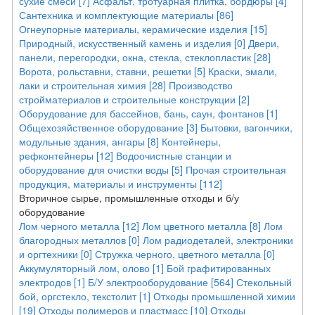
сухие смеси [7]
Асфальт, тротуарная плитка, бордюры [4]
Сантехника и комплектующие материалы [86]
Огнеупорные материалы, керамические изделия [15]
Природный, искусственный камень и изделия [0]
Двери,
панели, перегородки, окна, стекла, стеклопластик [28]
Ворота, рольставни, ставни, решетки [5]
Краски, эмали,
лаки и строительная химия [28]
Производство
стройматериалов и строительные конструкции [2]
Оборудование для бассейнов, бань, саун, фонтанов [1]
Общехозяйственное оборудование [3]
Бытовки, вагончики,
модульные здания, ангары [8]
Контейнеры,
рефконтейнеры [12]
Водоочистные станции и
оборудование для очистки воды [5]
Прочая строительная
продукция, материалы и инструменты [112]
Вторичное сырье, промышленные отходы и б/у
оборудование
Лом черного металла [12]
Лом цветного металла [8]
Лом
благородных металлов [0]
Лом радиодеталей, электроники
и оргтехники [0]
Стружка черного, цветного металла [0]
Аккумуляторный лом, олово [1]
Бой графитированных
электродов [1]
Б/У электрооборудование [564]
Стекольный
бой, оргстекло, текстолит [1]
Отходы промышленной химии
[19]
Отходы полимеров и пластмасс [10]
Отходы