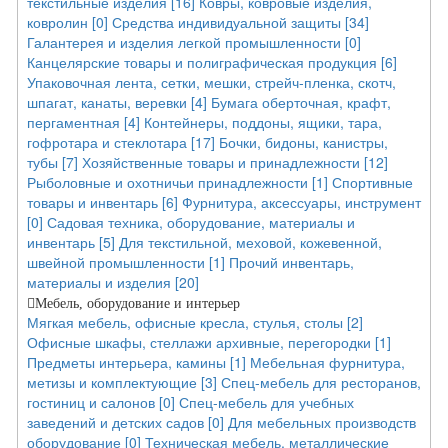
текстильные изделия [16]
Ковры, ковровые изделия,
ковролин [0]
Средства индивидуальной защиты [34]
Галантерея и изделия легкой промышленности [0]
Канцелярские товары и полиграфическая продукция [6]
Упаковочная лента, сетки, мешки, стрейч-пленка, скотч,
шпагат, канаты, веревки [4]
Бумага оберточная, крафт,
пергаментная [4]
Контейнеры, поддоны, ящики, тара,
гофротара и стеклотара [17]
Бочки, бидоны, канистры,
тубы [7]
Хозяйственные товары и принадлежности [12]
Рыболовные и охотничьи принадлежности [1]
Спортивные
товары и инвентарь [6]
Фурнитура, аксессуары, инструмент
[0]
Садовая техника, оборудование, материалы и
инвентарь [5]
Для текстильной, меховой, кожевенной,
швейной промышленности [1]
Прочий инвентарь,
материалы и изделия [20]
Мебель, оборудование и интерьер
Мягкая мебель, офисные кресла, стулья, столы [2]
Офисные шкафы, стеллажи архивные, перегородки [1]
Предметы интерьера, камины [1]
Мебельная фурнитура,
метизы и комплектующие [3]
Спец-мебель для ресторанов,
гостиниц и салонов [0]
Спец-мебель для учебных
заведений и детских садов [0]
Для мебельных производств
оборудование [0]
Техническая мебель, металлические