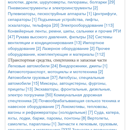
молотки, дрели, шуруповерты, пилорамы, болгарки [29]
Пневмоинструменты и электроинструменты [2]
Пулевизаторы, пескоструйные аппараты [1]
Центрифуги,
сепараторы [1]
Подъемные устройства, лифты,
эскалаторы, тельфера [20]
Электрооборудование [113]
Конвейерные ленты, ремни, шипы, сальники и прочие РТИ
[47]
Рукава высокого давления, фильтры [32]
Системы
вентиляции и кондиционирования [13]
Импортное
оборудование [2]
Лазерное оборудование [2]
Прочее
оборудование, комплектующие и материалы [112]
Транспортные средства, спецтехника и запасные части
Легковые автомобили [24]
Внедорожники, джипы [1]
Автомототранспорт, мотоциклы и мототехника [2]
Автомобили грузовые [37]
Автобусы, специальные
автомобили [15]
Миксеры, автоцистерны, фургоны,
прицепы [13]
Экскаваторы, фронтальные, дизельные,
электро погрузчики [50]
Коммунальная дорожная
спецтехника [3]
Почвообрабатывающая сельхоз техника и
навесное оборудование [7]
Локомотивы, тепловозы,
вагоны и рефрижераторы (холодильные) [7]
Суда, катера,
яхты, лодки, баржи, паромы, понтоны [8]
Вертолеты,
самолеты, парапланы [1]
Запчасти к легковым, грузовым,
спецтехнике и мототехнике [332]
Запчасти к воздушному,