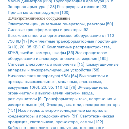
малых диаметров [268]
Трубопроводная арматура [315]
Запорная арматура [128]
Резервуары и емкости [23]
Прочая металлопродукция [130]
Электротехническое оборудование
Электростанции, дизельные генераторы, реакторы [50]
Силовые трансформаторы и реакторы [92]
Высоковольтное и энергетическое оборудование от 110-
750 КВ [17]
Комплектные трансформаторные подстанции
6(10), 20, 35 КВ [16]
Комплектные распредустройства,
КРУЭ, ячейки, камеры, шкафы [35]
Электрощитовое
оборудование и электроустановочные изделия [165]
Силовая электроника и компоненты [15]
Коммутационные
аппараты и пускорегулирующие устройства [58]
Низковольтная аппаратура(НВА) [64]
Выключатели и
привода высоковольтные, масляные, элегазовые,
вакуумные 10(6), 20, 35, 110 КВ [76]
ВЧ-заградители,
ограничители и выключатели нагрузки ввода,
разъединители [9]
Трансформаторы тока, напряжения и
измерительные [44]
Электродвигатели, электрогенераторы
[151]
Изоляторы, электро-изоляционные материалы,
конденсаторы и предохранители [51]
Светотехническая
продукция, светильники, прожектора, лампы [122]
Кабельно-проводниковая продукция, токопровод и