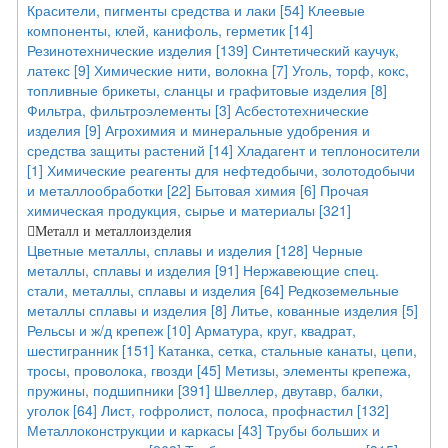
Красители, пигменты средства и лаки [54]
Клеевые
компоненты, клей, канифоль, герметик [14]
Резинотехнические изделия [139]
Синтетический каучук,
латекс [9]
Химические нити, волокна [7]
Уголь, торф, кокс,
топливные брикеты, сланцы и графитовые изделия [8]
Фильтра, фильтроэлементы [3]
Асбестотехнические
изделия [9]
Агрохимия и минеральные удобрения и
средства защиты растений [14]
Хладагент и теплоносители
[1]
Химические реагенты для нефтедобычи, золотодобычи
и металлообработки [22]
Бытовая химия [6]
Прочая
химическая продукция, сырье и материалы [321]
Металл и металлоизделия
Цветные металлы, сплавы и изделия [128]
Черные
металлы, сплавы и изделия [91]
Нержавеющие спец.
стали, металлы, сплавы и изделия [64]
Редкоземельные
металлы сплавы и изделия [8]
Литье, кованные изделия [5]
Рельсы и ж/д крепеж [10]
Арматура, круг, квадрат,
шестигранник [151]
Катанка, сетка, стальные канаты, цепи,
тросы, проволока, гвозди [45]
Метизы, элементы крепежа,
пружины, подшипники [391]
Швеллер, двутавр, балки,
уголок [64]
Лист, гофролист, полоса, профнастил [132]
Металлоконструкции и каркасы [43]
Трубы больших и