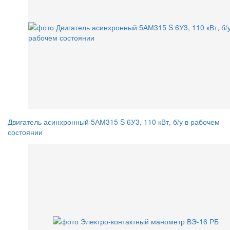
Двигатель асинхронный 5АМ315 S 6У3, 110 кВт, б/у в рабочем
состоянии