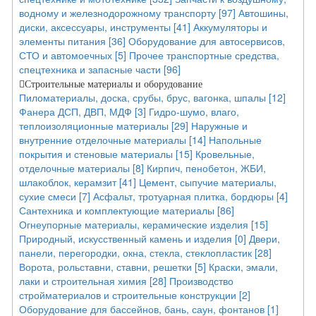
водному и железнодорожному транспорту [97]
Автошины,
диски, аксессуары, инструменты [41]
Аккумуляторы и
элементы питания [36]
Оборудование для автосервисов,
СТО и автомоечных [5]
Прочее транспортные средства,
спецтехника и запасные части [96]
Строительные материалы и оборудование
Пиломатериалы, доска, срубы, брус, вагонка, шпалы [12]
Фанера ДСП, ДВП, МДФ [3]
Гидро-шумо, влаго,
теплоизоляционные материалы [29]
Наружные и
внутренние отделочные материалы [14]
Напольные
покрытия и стеновые материалы [15]
Кровельные,
отделочные материалы [8]
Кирпич, пенобетон, ЖБИ,
шлакоблок, керамзит [41]
Цемент, сыпучие материалы,
сухие смеси [7]
Асфальт, тротуарная плитка, бордюры [4]
Сантехника и комплектующие материалы [86]
Огнеупорные материалы, керамические изделия [15]
Природный, искусственный камень и изделия [0]
Двери,
панели, перегородки, окна, стекла, стеклопластик [28]
Ворота, рольставни, ставни, решетки [5]
Краски, эмали,
лаки и строительная химия [28]
Производство
стройматериалов и строительные конструкции [2]
Оборудование для бассейнов, бань, саун, фонтанов [1]