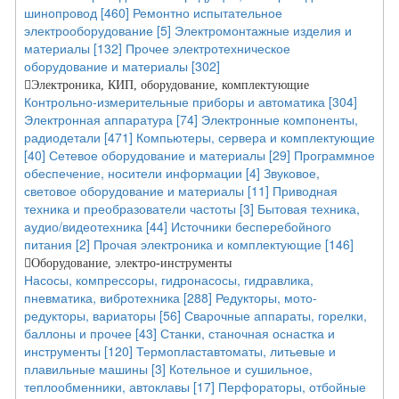
шинопровод [460]
Ремонтно испытательное
электрооборудование [5]
Электромонтажные изделия и
материалы [132]
Прочее электротехническое
оборудование и материалы [302]
Электроника, КИП, оборудование, комплектующие
Контрольно-измерительные приборы и автоматика [304]
Электронная аппаратура [74]
Электронные компоненты,
радиодетали [471]
Компьютеры, сервера и комплектующие
[40]
Сетевое оборудование и материалы [29]
Программное
обеспечение, носители информации [4]
Звуковое,
световое оборудование и материалы [11]
Приводная
техника и преобразователи частоты [3]
Бытовая техника,
аудио/видеотехника [44]
Источники бесперебойного
питания [2]
Прочая электроника и комплектующие [146]
Оборудование, электро-инструменты
Насосы, компрессоры, гидронасосы, гидравлика,
пневматика, вибротехника [288]
Редукторы, мото-
редукторы, вариаторы [56]
Сварочные аппараты, горелки,
баллоны и прочее [43]
Станки, станочная оснастка и
инструменты [120]
Термопластавтоматы, литьевые и
плавильные машины [3]
Котельное и сушильное,
теплообменники, автоклавы [17]
Перфораторы, отбойные