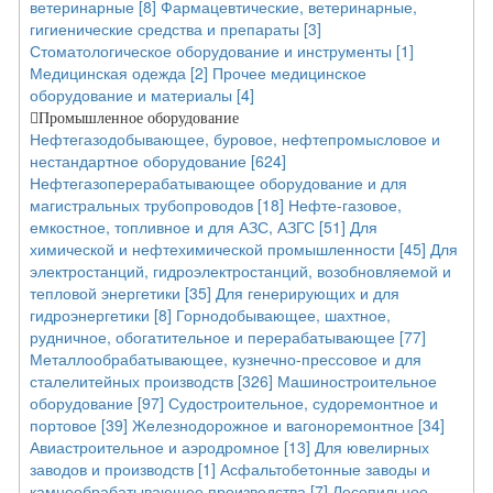
ветеринарные [8]
Фармацевтические, ветеринарные,
гигиенические средства и препараты [3]
Стоматологическое оборудование и инструменты [1]
Медицинская одежда [2]
Прочее медицинское
оборудование и материалы [4]
Промышленное оборудование
Нефтегазодобывающее, буровое, нефтепромысловое и
нестандартное оборудование [624]
Нефтегазоперерабатывающее оборудование и для
магистральных трубопроводов [18]
Нефте-газовое,
емкостное, топливное и для АЗС, АЗГС [51]
Для
химической и нефтехимической промышленности [45]
Для
электростанций, гидроэлектростанций, возобновляемой и
тепловой энергетики [35]
Для генерирующих и для
гидроэнергетики [8]
Горнодобывающее, шахтное,
рудничное, обогатительное и перерабатывающее [77]
Металлообрабатывающее, кузнечно-прессовое и для
сталелитейных производств [326]
Машиностроительное
оборудование [97]
Судостроительное, судоремонтное и
портовое [39]
Железнодорожное и вагоноремонтное [34]
Авиастроительное и аэродромное [13]
Для ювелирных
заводов и производств [1]
Асфальтобетонные заводы и
камнеобрабатывающее производства [7]
Лесопильное,