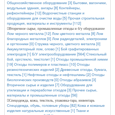
Общехозяйственное оборудование [3]
Бытовки, вагончики,
модульные здания, ангары [8]
Контейнеры,
рефконтейнеры [12]
Водоочистные станции и
оборудование для очистки воды [5]
Прочая строительная
продукция, материалы и инструменты [112]
Вторичное сырье, промышленные отходы и б/у оборудование
Лом черного металла [12]
Лом цветного металла [8]
Лом
благородных металлов [0]
Лом радиодеталей, электроники
и оргтехники [0]
Стружка черного, цветного металла [0]
Аккумуляторный лом, олово [1]
Бой графитированных
электродов [1]
Б/У электрооборудование [564]
Стекольный
бой, оргстекло, текстолит [1]
Отходы промышленной химии
[19]
Отходы полимеров и пластмасс [10]
Отходы
резинотехнических изделий [2]
Древесные отходы, бумага,
текстиль [1]
Нефтяные отходы и нефтешламы [2]
Отходы
биологических производств [0]
Отходы абразивов [3]
Вторичное сырье и изделия [7]
Оборудование для
утилизации и переработки отходов [3]
Прочее сырье,
материалы и промышленные отходы [56]
Спецодежда, кожа, текстиль, упаковка-тара, инвентарь
Спецодежда, обувь, головные уборы [82]
Кожа и кожаные
изделия натуральные искусственные [1]
Ткани и