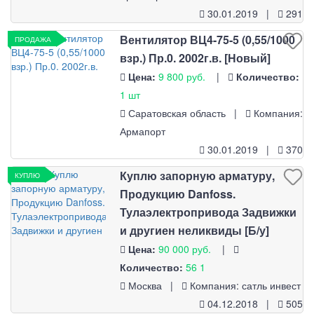
30.01.2019 |
291
Вентилятор ВЦ4-75-5 (0,55/1000
ПРОДАЖА
взр.) Пр.0. 2002г.в. [Новый]
Цена:
9 800 руб.
|
Количество:
1 шт
Саратовская область |
Компания:
Армапорт
30.01.2019 |
370
Куплю запорную арматуру,
КУПЛЮ
Продукцию Danfoss.
Тулаэлектропривода Задвижки
и другиен неликвиды [Б/у]
Цена:
90 000 руб.
|
Количество:
56 1
Москва |
Компания: сатль инвест
04.12.2018 |
505