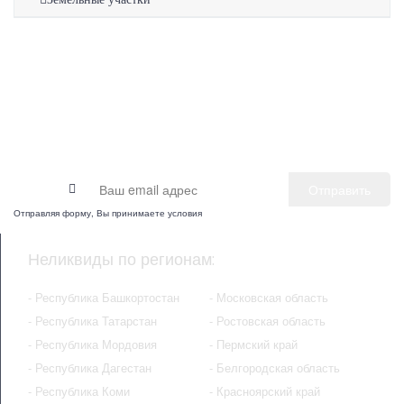
Получайте свежие новости бизнес-
портала:
Отправить
Отправляя форму, Вы принимаете условия
Соглашения на обработку персональных
данных
Неликвиды по регионам:
- Республика Башкортостан
- Московская область
- Республика Татарстан
- Ростовская область
- Республика Мордовия
- Пермский край
- Республика Дагестан
- Белгородская область
- Республика Коми
- Красноярский край