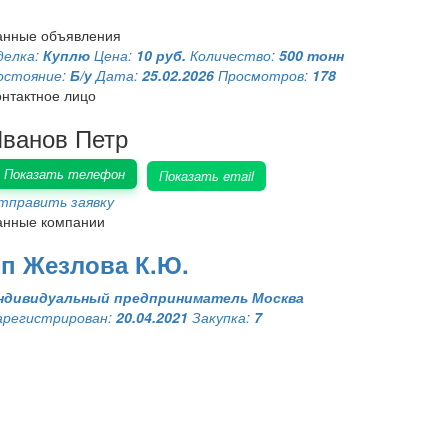
анные объявления
делка:
Куплю
Цена:
10 руб.
Количество:
500 тонн
остояние:
Б/у
Дата:
25.02.2026
Просмотров:
178
онтактное лицо
ванов Петр
Показать телефон
Показать email
тправить заявку
анные компании
п Жезлова К.Ю.
ндивидуальный предприниматель
Москва
арегистрирован:
20.04.2021
Закупка:
7