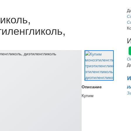
Д
иколь,
С
С
тиленгликоль,
К
И
О
Д
и
Описание
И
З
Купим