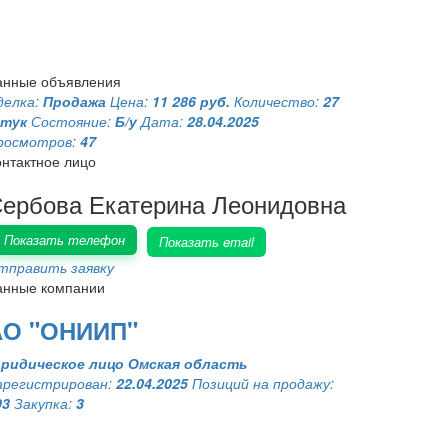
анные объявления
делка:
Продажа
Цена:
11 286 руб.
Количество:
27
тук
Состояние:
Б/у
Дата:
28.04.2025
росмотров:
47
онтактное лицо
ербова Екатерина Леонидовна
Показать телефон
Показать email
тправить заявку
анные компании
АО "ОНИИП"
ридическое лицо
Омская область
арегистрирован:
22.04.2025
Позиций на продажу:
93
Закупка:
3