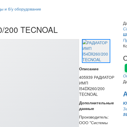
ы и б/у оборудование
Д
0/200 TECNOAL
С
Ш
П
К
С
Описание
О
405939 РАДИАТОР
Д
ИМП
I54DX260/200
TECNOAL
Дополнительные
Ю
данные
З
5
Производитель:
ООО "Системы