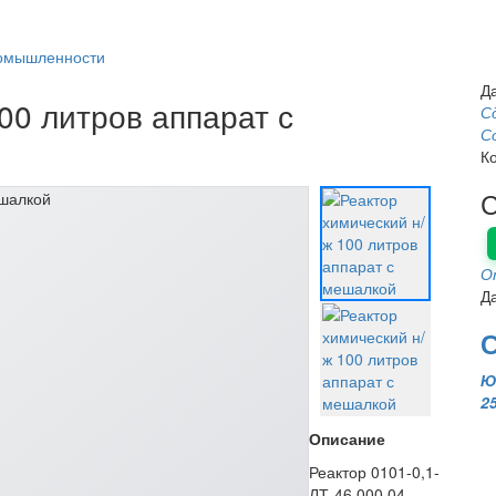
ромышленности
Д
00 литров аппарат с
С
С
К
О
Д
С
Ю
2
Описание
Реактор 0101-0,1-
ЛТ-46.000.04.