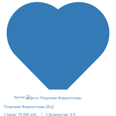
Куплю
Покупаем Ферросплавы [Б/у]
Цена:
70 000 руб.
|
Количество:
0 0