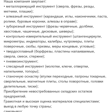
Наша компания закупает:
• металлорежущий инструмент (сверла, фрезы, резцы,
метчики, плашки);
• алмазный инструмент (карандаши, иглы, наконечники, паста,
ролики, буровые коронки, алмазы в оправе);
• зуборезный инструмент (фрезы червячные, долбяки,
хвостовые, чашечные, дисковые, шеверы);
• контрольно-измерительный инструмент (штангенциркули,
микрометры, индикаторы, калибры, нутромеры, плиты
поверочные, скобы, призмы, меры концевые, угловые);
• твердосплавный (борфрезы, пластины напаиваемые,
сверла, смеси, стержни);
• пневмоинструмент;
• слесарный инструмент (молотки, ключи, отвертки,
напильники, топоры);
• станочную оснастку (втулки переходные, патроны токарные,
сверлильные, магнитные плиты, столы поворотные, головки
делительные, тиски);
Приобретение невостребованных складских остатков
предприятий.
Грамотная и высокая оценка материалов специалистами;
выезд в любую точку страны;
самовывоз;