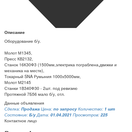
Описание
Оборудование б/у.
Молот М1345,
Пресс КВ2132,
Станок 16К30Ф3 (1500мм,электрика пограблена,движки и
механика на месте),
Токарный SNA Румыния 1000х5000мм,
Молот М2145
Станки 1В340Ф30 - 2шт. под ревизию
Протяжной 7Б56 мало б/у, отл.
Данные объявления
Сделка:
Продажа
Цена:
по запросу
Количество:
1 шт
Состояние:
Б/у
Дата:
01.04.2021
Просмотров:
225
Контактное лицо