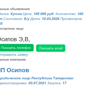
анные объявления
делка:
Куплю
Цена:
100 000 руб.
Количество:
100
т
Состояние:
Б/у
Дата:
10.03.2026
Просмотров:
85
онтактное лицо
сипов Э,В,
Показать телефон
Показать email
тправить заявку
анные компании
ИП Осипов
ридическое лицо
Республика Татарстан
арегистрирован:
03.07.2021
Закупка:
17