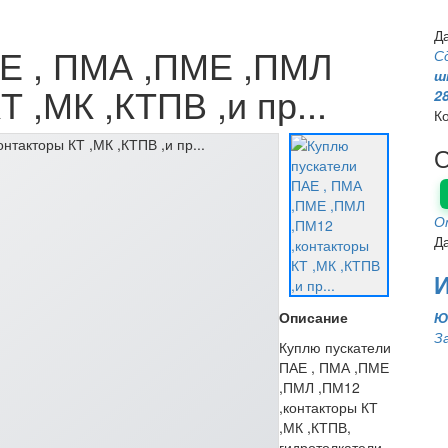
Д
АЕ , ПМА ,ПМЕ ,ПМЛ
С
ш
 ,МК ,КТПВ ,и пр...
2
К
О
О
Д
Описание
Ю
З
Куплю пускатели
ПАЕ , ПМА ,ПМЕ
,ПМЛ ,ПМ12
,контакторы КТ
,МК ,КТПВ,
гидротолкатели