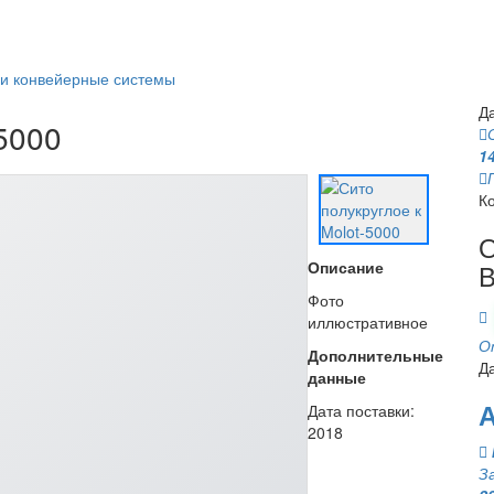
 и конвейерные системы
Д
-5000
1
К
О
В
Описание
Фото
иллюстративное
О
Дополнительные
Д
данные
А
Дата поставки:
2018
З