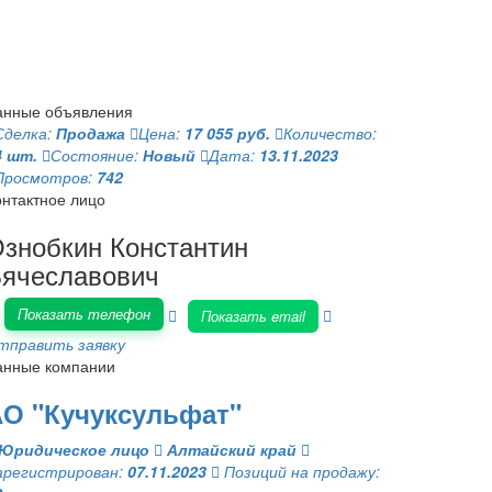
анные объявления
Сделка:
Продажа
Цена:
17 055 руб.
Количество:
4 шт.
Состояние:
Новый
Дата:
13.11.2023
Просмотров:
742
онтактное лицо
знобкин Константин
ячеславович
Показать телефон
Показать email
тправить заявку
анные компании
О "Кучуксульфат"
Юридическое лицо
Алтайский край
арегистрирован:
07.11.2023
Позиций на продажу: