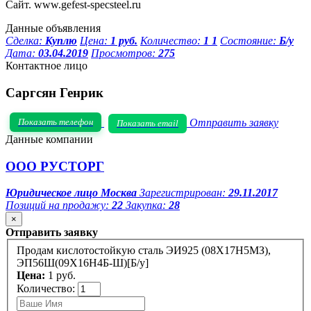
Сайт. www.gefest-specsteel.ru
Данные объявления
Сделка:
Куплю
Цена:
1 руб.
Количество:
1 1
Состояние:
Б/у
Дата:
03.04.2019
Просмотров:
275
Контактное лицо
Саргсян Генрик
Показать телефон
Отправить заявку
Показать email
Данные компании
ООО РУСТОРГ
Юридическое лицо
Москва
Зарегистрирован:
29.11.2017
Позиций на продажу:
22
Закупка:
28
×
Отправить заявку
Продам кислотостойкую сталь ЭИ925 (08Х17Н5МЗ),
ЭП56Ш(09Х16Н4Б-Ш)[Б/у]
Цена:
1 руб.
Количество: