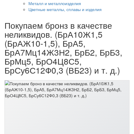
Металл и металлоизделия
Цветные металлы, сплавы и изделия
Покупаем бронз в качестве
неликвидов. (БрА10Ж1,5
(БрАЖ10-1,5), БрА5,
БрА7Мц14Ж3Н2, БрБ2, БрБ3,
БрМц5, БрО4Ц8С5,
БрСу6С12Ф0,3 (ВБ23) и т. д.)