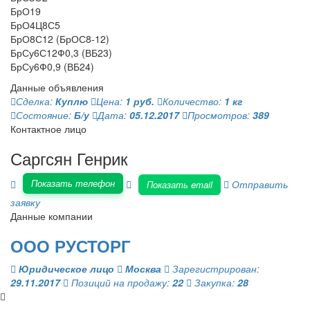
БрО19
БрО4Ц8С5
БрО8С12 (БрОС8-12)
БрСу6С12Ф0,3 (ВБ23)
БрСу6Ф0,9 (ВБ24)
Данные объявления
Сделка:
Куплю
Цена:
1 руб.
Количество:
1 кг
Состояние:
Б/у
Дата:
05.12.2017
Просмотров:
389
Контактное лицо
Саргсян Генрик
Показать телефон
Отправить
Показать email
заявку
Данные компании
ООО РУСТОРГ
Юридическое лицо
Москва
Зарегистрирован:
29.11.2017
Позиций на продажу:
22
Закупка:
28