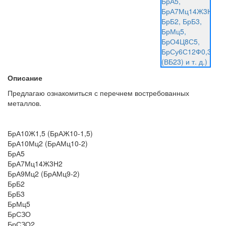
Описание
Предлагаю ознакомиться с перечнем востребованных
металлов.
БрА10Ж1,5 (БрАЖ10-1,5)
БрА10Мц2 (БрАМц10-2)
БрА5
БрА7Мц14Ж3Н2
БрА9Мц2 (БрАМц9-2)
БрБ2
БрБ3
БрМц5
БрСЗО
БрСЗО2