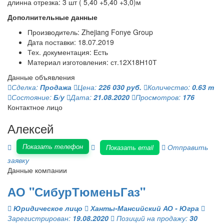
длинна отрезка: 3 шт ( 5,40 +5,40 +3,0)м
Дополнительные данные
Производитель: Zhejiang Fonye Group
Дата поставки: 18.07.2019
Тех. документация: Есть
Материал изготовления: ст.12Х18Н10Т
Данные объявления
Сделка:
Продажа
Цена:
226 030 руб.
Количество:
0.63 т
Состояние:
Б/у
Дата:
21.08.2020
Просмотров:
176
Контактное лицо
Алексей
Показать телефон
Отправить
Показать email
заявку
Данные компании
АО "СибурТюменьГаз"
Юридическое лицо
Ханты-Мансийский АО - Югра
Зарегистрирован:
19.08.2020
Позиций на продажу:
30