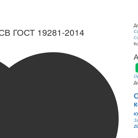
Д
СВ ГОСТ 19281-2014
С
С
К
А
О
Д
Ю
З
2