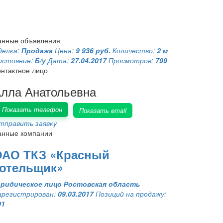
анные объявления
делка:
Продажа
Цена:
9 936 руб.
Количество:
2 м
остояние:
Б/у
Дата:
27.04.2017
Просмотров:
799
онтактное лицо
лла Анатольевна
Показать телефон
Показать email
тправить заявку
анные компании
ОАО ТКЗ «Красный
котельщик»
ридическое лицо
Ростовская область
арегистрирован:
09.03.2017
Позиций на продажу:
01