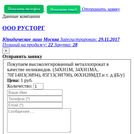
Показать телефон
Отправить заявку
Показать email
Данные компании
ООО РУСТОРГ
Юридическое лицо
Москва
Зарегистрирован:
29.11.2017
Позиций на продажу:
22
Закупка:
28
×
Отправить заявку
Покупаем высоколегированный металлопрокат в
качестве неликвидов. (34ХН1М, 34ХН1МА,
70Г14Н3(ЭИ94), 85Г13(ЭИ700), 06ХН28МДТ.и т. д.)[Б/у]
Цена:
1 руб.
Количество: