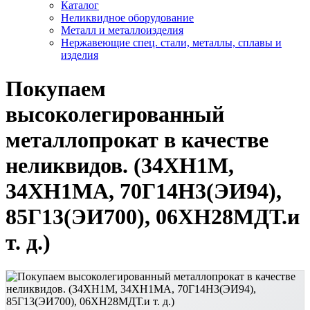
Каталог
Неликвидное оборудование
Металл и металлоизделия
Нержавеющие спец. стали, металлы, сплавы и
изделия
Покупаем
высоколегированный
металлопрокат в качестве
неликвидов. (34ХН1М,
34ХН1МА, 70Г14Н3(ЭИ94),
85Г13(ЭИ700), 06ХН28МДТ.и
т. д.)