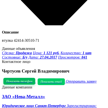
Описание
втулка 42414-30510-71
Данные объявления
Сделка:
Продажа
Цена:
1 121 руб.
Количество:
1 шт
Состояние:
Б/у
Дата:
27.04.2017
Просмотров:
841
Контактное лицо
Чертусев Сергей Владимирович
Показать телефон
Отправить заявку
Показать email
Данные компании
ЗАО «Нева-Металл»
Юридическое лицо
Санкт-Петербург
Зарегистрирован: