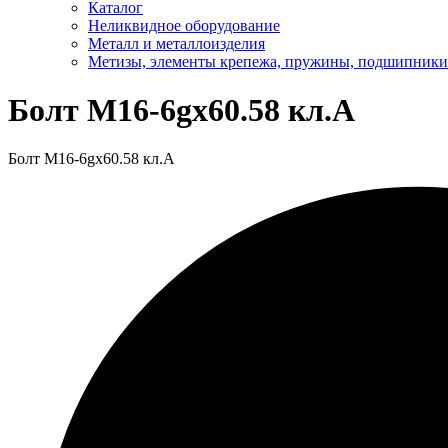
Каталог
Неликвидное оборудование
Металл и металлоизделия
Метизы, элементы крепежа, пружины, подшипники
Болт М16-6gх60.58 кл.А
Болт М16-6gх60.58 кл.А