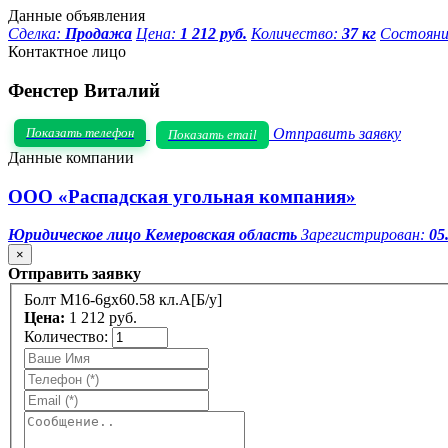
Данные объявления
Сделка:
Продажа
Цена:
1 212 руб.
Количество:
37 кг
Состояни
Контактное лицо
Фенстер Виталий
Показать телефон
Отправить заявку
Показать email
Данные компании
ООО «Распадская угольная компания»
Юридическое лицо
Кемеровская область
Зарегистрирован:
05
×
Отправить заявку
Болт М16-6gх60.58 кл.А[Б/у]
Цена:
1 212 руб.
Количество: