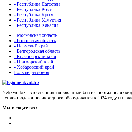
- Республика Дагестан
- Республика Коми
- Республика Крым
- Республика Удмуртия
- Республика Хакасия
- Московская область
- Ростовская область
- Пермский край
- Белгородская область
- Красноярский край
- Приморский край
- Хабаровский край
Больше регионов
Nelikvid.biz – это специализированный бизнес портал неликв
купле-продажи неликвидного оборудования в 2024 году и нал
Мы в соц.сетях: