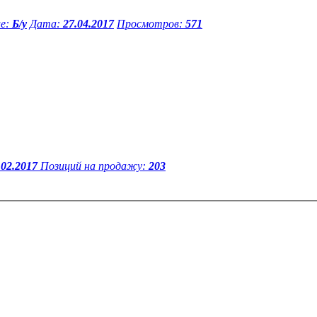
е:
Б/у
Дата:
27.04.2017
Просмотров:
571
.02.2017
Позиций на продажу:
203