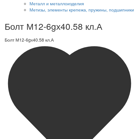
Металл и металлоизделия
Метизы, элементы крепежа, пружины, подшипники
Болт М12-6gх40.58 кл.А
Болт М12-6gх40.58 кл.А