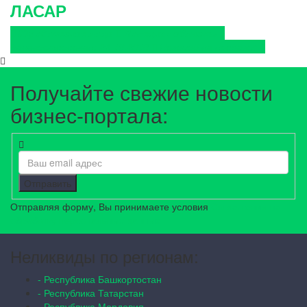
ЛАСАР
Юридическое лицо
Липецкая область
Зарегистрирован:
29.10.2018
Позиций на продажу:
3
Получайте свежие новости
бизнес-портала:
Отправить
Отправляя форму, Вы принимаете условия
Соглашения на
обработку персональных данных
Неликвиды по регионам:
- Республика Башкортостан
- Республика Татарстан
- Республика Мордовия