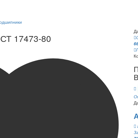
подшипники
Д
ОСТ 17473-80
6
К
П
В
О
Д
А
З