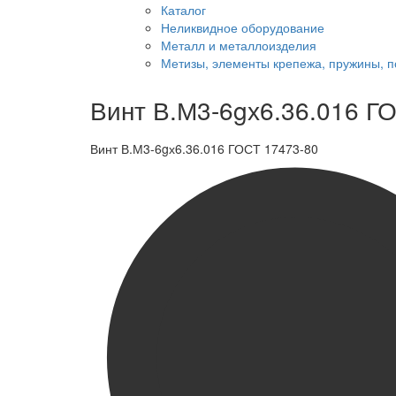
Каталог
Неликвидное оборудование
Металл и металлоизделия
Метизы, элементы крепежа, пружины, 
Винт В.М3-6gх6.36.016 Г
Винт В.М3-6gх6.36.016 ГОСТ 17473-80