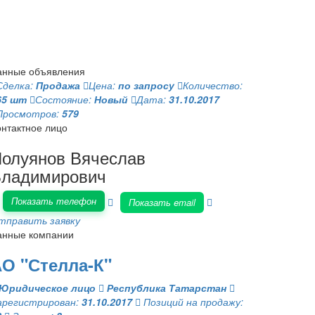
анные объявления
Сделка:
Продажа
Цена:
по запросу
Количество:
65 шт
Состояние:
Новый
Дата:
31.10.2017
Просмотров:
579
онтактное лицо
олуянов Вячеслав
ладимирович
Показать телефон
Показать email
тправить заявку
анные компании
О "Стелла-К"
Юридическое лицо
Республика Татарстан
арегистрирован:
31.10.2017
Позиций на продажу: