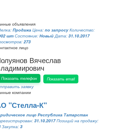
анные объявления
делка:
Продажа
Цена:
по запросу
Количество:
902 шт
Состояние:
Новый
Дата:
31.10.2017
росмотров:
273
онтактное лицо
олуянов Вячеслав
ладимирович
Показать телефон
Показать email
тправить заявку
анные компании
О "Стелла-К"
ридическое лицо
Республика Татарстан
арегистрирован:
31.10.2017
Позиций на продажу:
8
Закупка:
3