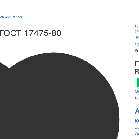
подшипники
Д
 ГОСТ 17475-80
С
1
П
К
П
В
О
Д
А
Ю
З
7