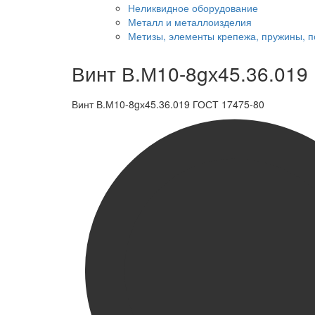
Неликвидное оборудование
Металл и металлоизделия
Метизы, элементы крепежа, пружины, 
Винт В.М10-8gх45.36.019
Винт В.М10-8gх45.36.019 ГОСТ 17475-80