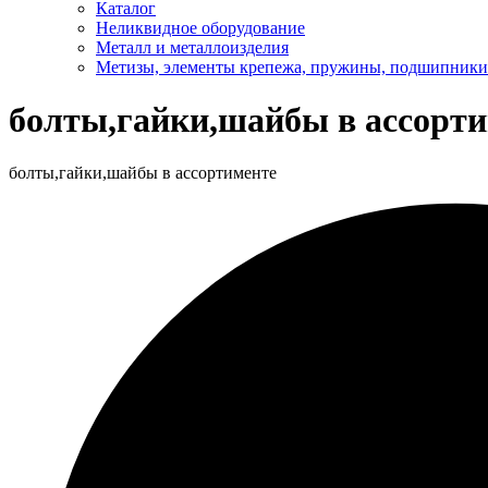
Каталог
Неликвидное оборудование
Металл и металлоизделия
Метизы, элементы крепежа, пружины, подшипники
болты,гайки,шайбы в ассорт
болты,гайки,шайбы в ассортименте