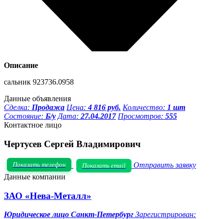
Описание
сальник 923736.0958
Данные объявления
Сделка:
Продажа
Цена:
4 816 руб.
Количество:
1 шт
Состояние:
Б/у
Дата:
27.04.2017
Просмотров:
555
Контактное лицо
Чертусев Сергей Владимирович
Показать телефон
Отправить заявку
Показать email
Данные компании
ЗАО «Нева-Металл»
Юридическое лицо
Санкт-Петербург
Зарегистрирован: