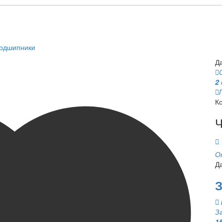
подшипники
Д
2
К
Ч
О
Д
З
З
1