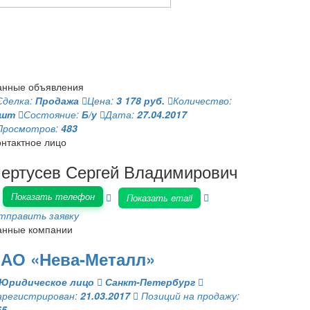
анные объявления
Сделка:
Продажа
Цена:
3 178 руб.
Количество:
 шт
Состояние:
Б/у
Дата:
27.04.2017
Просмотров:
483
онтактное лицо
ертусев Сергей Владимирович
Показать телефон
Показать email
тправить заявку
анные компании
АО «Нева-Металл»
Юридическое лицо
Санкт-Петербург
арегистрирован:
21.03.2017
Позиций на продажу:
55