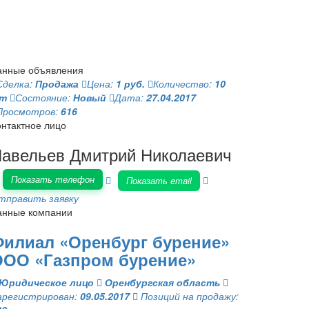
анные объявления
Сделка:
Продажа
Цена:
1 руб.
Количество:
10
т
Состояние:
Новый
Дата:
27.04.2017
Просмотров:
616
онтактное лицо
авельев Дмитрий Николаевич
Показать телефон
Показать email
тправить заявку
анные компании
илиал «Оренбург бурение»
ООО «Газпром бурение»
Юридическое лицо
Оренбургская область
арегистрирован:
09.05.2017
Позиций на продажу: