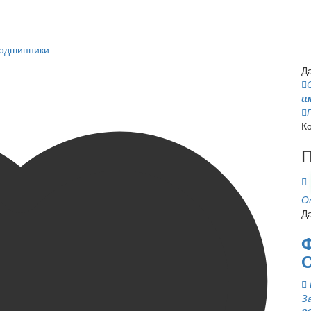
подшипники
Д
ш
К
П
О
Д
Ф
З