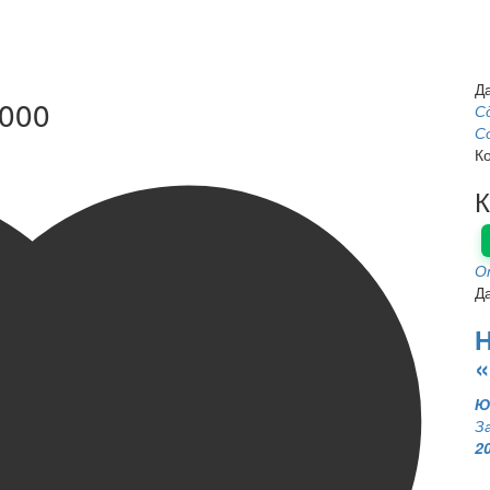
Д
000
С
С
К
К
О
Д
Н
Ю
З
2