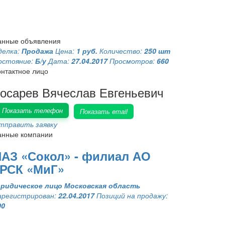
анные объявления
делка:
Продажа
Цена:
1 руб.
Количество:
250 шт
остояние:
Б/у
Дата:
27.04.2017
Просмотров:
660
онтактное лицо
осарев Вячеслав Евгеньевич
Показать телефон
Показать email
тправить заявку
анные компании
АЗ «Сокол» - филиал АО
«РСК «МиГ»
ридическое лицо
Московская область
арегистрирован:
22.04.2017
Позиций на продажу:
00