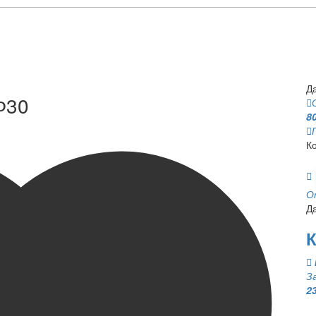
Д
Ф30
80
К
О
Д
К
З
2