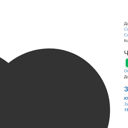
Д
С
С
К
Ч
О
Д
З
Ю
З
1