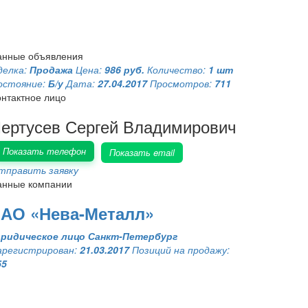
анные объявления
делка:
Продажа
Цена:
986 руб.
Количество:
1 шт
остояние:
Б/у
Дата:
27.04.2017
Просмотров:
711
онтактное лицо
ертусев Сергей Владимирович
Показать телефон
Показать email
тправить заявку
анные компании
АО «Нева-Металл»
ридическое лицо
Санкт-Петербург
арегистрирован:
21.03.2017
Позиций на продажу:
55