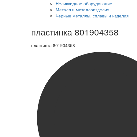
Неликвидное оборудование
Металл и металлоизделия
Черные металлы, сплавы и изделия
пластинка 801904358
пластинка 801904358