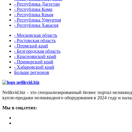
- Республика Дагестан
- Республика Коми
- Республика Крым
- Республика Удмуртия
- Республика Хакасия
- Московская область
- Ростовская область
- Пермский край
- Белгородская область
- Красноярский край
- Приморский край
- Хабаровский край
Больше регионов
Nelikvid.biz – это специализированный бизнес портал неликв
купле-продажи неликвидного оборудования в 2024 году и нал
Мы в соц.сетях: