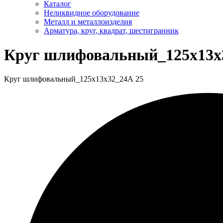
Каталог
Неликвидное оборудование
Металл и металлоизделия
Арматура, круг, квадрат, шестигранник
Круг шлифовальный_125х13х
Круг шлифовальный_125х13х32_24А 25