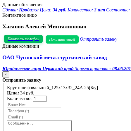
Данные объявления
Сделка:
Продажа
Цена:
34 руб.
Количество:
3 шт
Состояние:
Контактное лицо
Хасанов Алексей Минталипович
Показать телефон
Отправить заявку
Показать email
Данные компании
ОАО Чусовской металлургический завод
Юридическое лицо
Пермский край
Зарегистрирован:
08.06.20
×
Отправить заявку
Круг шлифовальный_125х13х32_24А 25[Б/у]
Цена:
34 руб.
Количество: