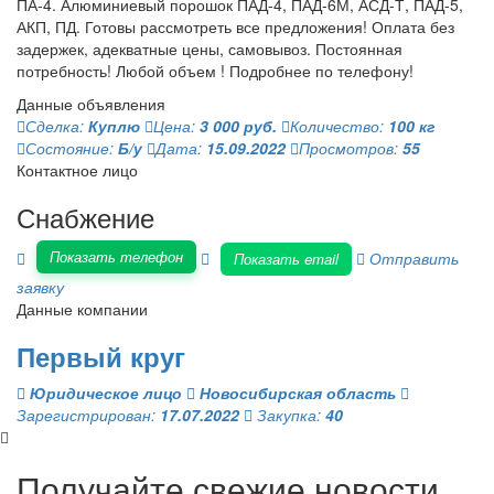
ПА-4. Алюминиевый порошок ПАД-4, ПАД-6М, АСД-Т, ПАД-5,
АКП, ПД. Готовы рассмотреть все предложения! Оплата без
задержек, адекватные цены, самовывоз. Постоянная
потребность! Любой объем ! Подробнее по телефону!
Данные объявления
Сделка:
Куплю
Цена:
3 000 руб.
Количество:
100 кг
Состояние:
Б/у
Дата:
15.09.2022
Просмотров:
55
Контактное лицо
Снабжение
Показать телефон
Отправить
Показать email
заявку
Данные компании
Первый круг
Юридическое лицо
Новосибирская область
Зарегистрирован:
17.07.2022
Закупка:
40
Получайте свежие новости