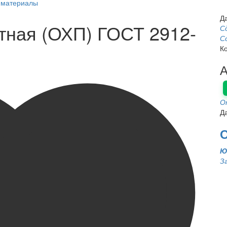
и материалы
Д
тная (ОХП) ГОСТ 2912-
С
С
К
А
О
Д
О
Ю
З