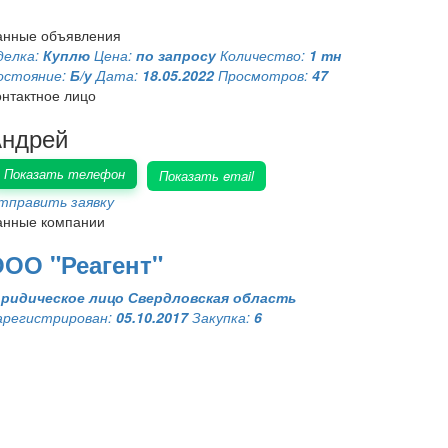
анные объявления
делка:
Куплю
Цена:
по запросу
Количество:
1 тн
остояние:
Б/у
Дата:
18.05.2022
Просмотров:
47
онтактное лицо
ндрей
Показать телефон
Показать email
тправить заявку
анные компании
ОО "Реагент"
ридическое лицо
Свердловская область
арегистрирован:
05.10.2017
Закупка:
6