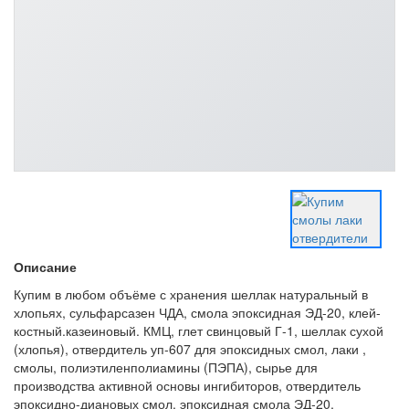
Описание
Купим в любом объёме с хранения шеллак натуральный в
хлопьях, сульфарсазен ЧДА, смола эпоксидная ЭД-20, клей-
костный.казеиновый. КМЦ, глет свинцовый Г-1, шеллак сухой
(хлопья), отвердитель уп-607 для эпоксидных смол, лаки ,
смолы, полиэтиленполиамины (ПЭПА), сырье для
производства активной основы ингибиторов, отвердитель
эпоксидно-диановых смол, эпоксидная смола ЭД-20,