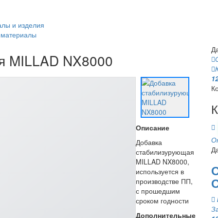
алы и изделия
и материалы
Д
я MILLAD NX8000
1
К
К
Описание
О
Добавка
Д
стабилизурующая
MILLAD NX8000,
используется в
производстве ПП,
с прошедшим
сроком годности
З
Дополнительные