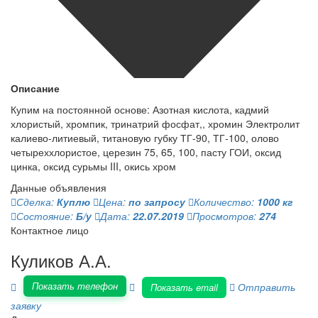
Описание
Купим на постоянной основе: Азотная кислота, кадмий
хлористый, хромпик, тринатрий фосфат,, хромин Электролит
калиево-литиевый, титановую губку ТГ-90, ТГ-100, олово
четыреххлористое, церезин 75, 65, 100, пасту ГОИ, оксид
цинка, оксид сурьмы III, окись хром
Данные объявления
Сделка:
Куплю
Цена:
по запросу
Количество:
1000 кг
Состояние:
Б/у
Дата:
22.07.2019
Просмотров:
274
Контактное лицо
Куликов А.А.
Показать телефон
Отправить
Показать email
заявку