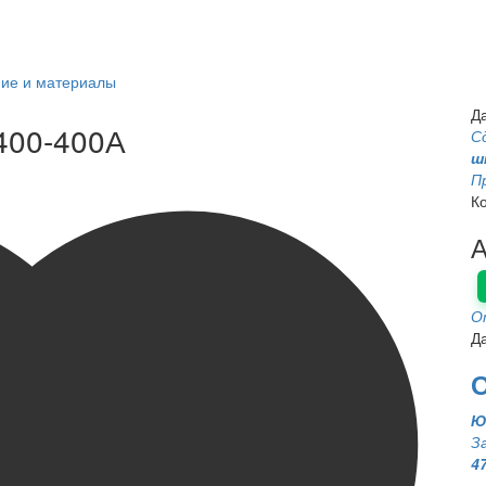
ние и материалы
Д
400-400А
С
ш
П
К
А
О
Д
Ю
З
4