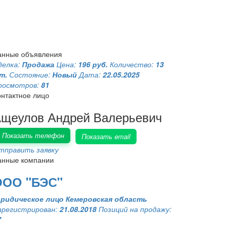
анные объявления
делка:
Продажа
Цена:
196 руб.
Количество:
13
т.
Состояние:
Новый
Дата:
22.05.2025
росмотров:
81
онтактное лицо
щеулов Андрей Валерьевич
Показать телефон
Показать email
тправить заявку
анные компании
ООО "БЭС"
ридическое лицо
Кемеровская область
арегистрирован:
21.08.2018
Позиций на продажу:
7